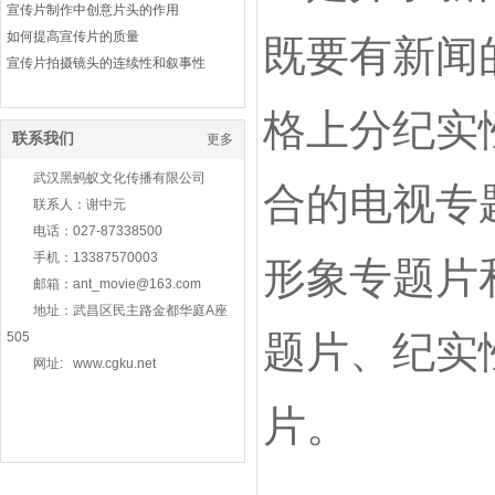
宣传片制作中创意片头的作用
如何提高宣传片的质量
既要有新闻
宣传片拍摄镜头的连续性和叙事性
企业宣传片已经成为必不可少的营销方式
格上分纪实
企业宣传片制作前需要哪些准备步骤
联系我们
更多
广告宣传片制作效果如何进行评估？
宣传片是怎么制作的？
武汉黑蚂蚁文化传播有限公司
合的电视专
宣传片制作中后期调色师的工作职责介绍！
联系人：谢中元
怎么做好武汉广告宣传片制作
电话：027-87338500
企业宣传片制作以及拍摄过程中有哪些技巧呢？
手机：13387570003
形象专题片
武汉公司宣传片制作有哪些作用？
邮箱：ant_movie@163.com
武汉广告宣传片拍摄应该如何进行？
地址：武昌区民主路金都华庭A座
武汉企业宣传片拍摄有哪些作用？
题片、纪实
505
武汉高清宣传片制作的意义
网址: www.cgku.net
武汉企业宣传片拍摄的技巧
片。