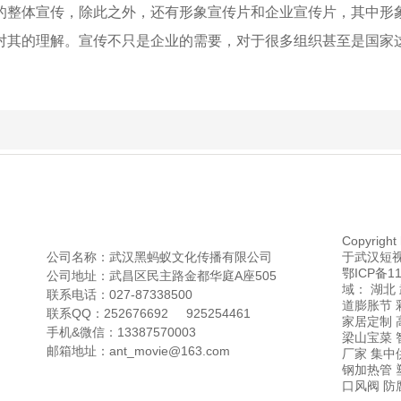
的整体宣传，除此之外，还有形象宣传片和企业宣传片，其中形
对其的理解。宣传不只是企业的需要，对于很多组织甚至是国家
Copyrig
于武汉短视
公司名称：武汉黑蚂蚁文化传播有限公司
鄂ICP备
公司地址：武昌区民主路金都华庭A座505
域： 湖北
联系电话：027-87338500
道膨胀节 
联系QQ：252676692 925254461
家居定制 
手机&微信：13387570003
梁山宝菜 
邮箱地址：ant_movie@163.com
厂家 集中
钢加热管 
口风阀 防