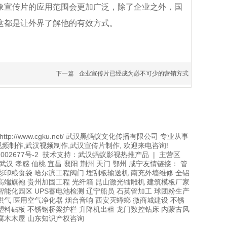
象宣传片的应用范围会更加广泛，除了企业之外，国
这都是让外界了解他的有效方式。
下一篇
企业宣传片已经成为必不可少的营销方式
ht http://www.cgku.net/ 武汉黑蚂蚁文化传播有限公司 专业从事
频制作,武汉视频制作,武汉宣传片制作, 欢迎来电咨询!
11002677号-2 技术支持：武汉蚂蚁影视热推产品 | 主营区
 武汉 孝感 仙桃 宜昌 襄阳 荆州 天门 鄂州 咸宁友情链接： 管
彩印粮食袋 哈尔滨工程阀门 埋刮板输送机 南充外墙维修 全铝
高端旗袍 贵州加固工程 光纤箱 昆山激光镭雕机 建筑模板厂家
智能化园区 UPS蓄电池检测 辽宁船员 石英管加工 球团粉生产
供气 医用空气净化器 烟台音响 西安灭蟑螂 微商城建设 不锈
塑料砧板 不锈钢桥梁护栏 升降机出租 龙门数控钻床 内蒙古风
腐木木屋 山东知识产权咨询