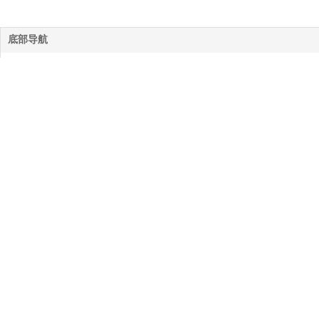
底部导航
网站首页
公司简介
服务项目
作品案例
拍摄花絮
新闻动态
联系我们