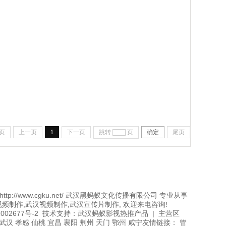
页
上一页
1
下一页
跳转
页
确定
尾页
ht http://www.cgku.net/ 武汉黑蚂蚁文化传播有限公司 专业从事
频制作,武汉视频制作,武汉宣传片制作, 欢迎来电咨询!
11002677号-2 技术支持：武汉蚂蚁影视热推产品 | 主营区
 武汉 孝感 仙桃 宜昌 襄阳 荆州 天门 鄂州 咸宁友情链接： 管